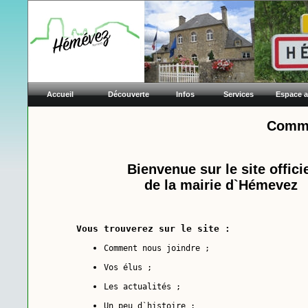
Accueil
Découverte
Infos
Services
Espace 
Comm
Bienvenue sur le site offici
Me
de la mairie d`Hémevez
Vous trouverez sur le site :
Comment nous joindre ;
Vos élus ;
Les actualités ;
Un peu d`histoire ;